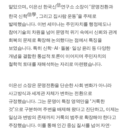
信
,
‘
맡았으며
이은선 한국신
연구소 소장이
문명전환과
信學
,
’
한국 신학
그리고 집사람 운동
을 주제로
.
발제했습니다
이번 세미나는 주민자치를 행정제도나
참여기술의 차원을 넘어 문명적 위기 속에서 신뢰와 관계
회복의 문제로 확장해 논의했다는 점에서 특징을
.
·AI·
·
보였습니다
특히 신학
돌봄
일상 윤리 등 다양한
개념을 결합한 통섭적 토론이 이어지며 주민자치의
.
철학적 토대를 재해석하는 자리로 마련됐습니다
이은선 소장은 문명전환을 단순한 사회 변화가 아니라
사고방식과 세계관 자체가 변하는 전환으로
.
‘
규정했습니다
그는 문명이 특정 영역만을
거룩한
’
,
것
으로 구분하며 주변을 배제해 왔다고 진단하고
이제는
일상과 변방의 존재까지 거룩의 범주로 확장해야 한다고
.
·
주장했습니다
이를 통해 인간 중심 질서를 넘어 자연