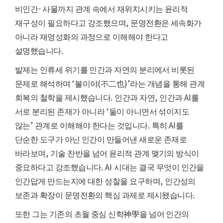
·
비인간
사물까지 관계 속에서 재위치시키는 윤리적
,
재구성이 필요하다고 강조했으며
문명전환은 세속화가
아니라 재영성화의 과정으로 이해해야 한다고
.
설명했습니다
발제는 인류세 위기를 인간과 자연의 분리에서 비롯된
‘
(
)’
문제로 해석하며
불이야
不二也
라는 개념을 통해 관계
.
,
AI
회복의 철학을 제시했습니다
인간과 자연
인간과
를
‘
서로 분리된 존재가 아니라
둘이 아니면서 섞이지도
’
.
AI
않는
관계로 이해해야 한다는 것입니다
특히
를
단순한 도구가 아닌 인간이 만들어낸 새로운 존재로
,
바라보며
기술 찬반을 넘어 윤리적 관계 맺기의 방식이
. AI
중요하다고 강조했습니다
시대는 결국 무엇이 인간을
,
인간답게 만드는지에 대한 성찰을 요구하며
인간성의
.
보존과 확장이 문명전환의 핵심 과제로 제시됐습니다
또한 그는 기존의 초월 중심 신학
神學
을 넘어 인간의