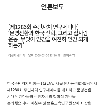
언론보도
[제1286회 주민자치 연구세미나]
‘문명전환과 한국 신학, 그리고 집사람
운동–무엇이 인간을 여전히 인간 되게
하는가’
작성자
관리자
날짜
2026-03-26 13:30:48
조회수
71
1
16
한국주민자치학회는
월
일 서울 인사동 태화빌딩에서
1286
제
회 주민자치 연구세미나를 개최하고 문명전환
시대 인간다움과 주민자치의 철학적 기반을
.
논의했습니다
이찬수 전 보훈교육연구원장이 좌장을