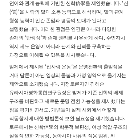
. ‘
언어와 관계 능력에 기반한 신학
信學
을 제안했습니다
신
(
)’
,
信
을 사람의 말과 소통 능력으로 해석하며
말과 관계
형성 능력이 인간 존엄과 평등의 토대가 된다고
.
설명했습니다
이러한 관점은 인간뿐 아니라 다양한
‘
’
,
존재의
탄생성
과 존재 권리를 사유하게 하며
주민자치
역시 제도 운영이 아니라 관계와 신뢰를 구축하는
.
과정으로 이해될 수 있음을 시사했습니다
‘
’
발제에서 제시된
집사람 운동
은 문명전환의 출발점을
거대 담론이 아닌 일상의 돌봄과 가정 영역으로 옮기자는
.
제안으로 소개됐습니다
지정토론자인 김해순
유라시아평화통합연구원장은 발제가 기존 신학의 배제
구조를 비판하고 새로운 문명 전환 가능성을 제시했다는
,
점을 평가하면서도
개념들이 실제 사회에서 어떻게
.
작동할지에 대한 방법론적 보완 필요성을 제기했습니다
,
토론에서는 신학
信學
의 학문적 보편성
여성 억압 구조의
,
, AI
실질적 변화 가능성
동아시아 사유의 적용 범위