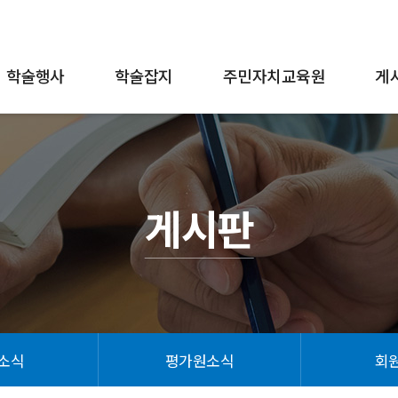
학술행사
학술잡지
주민자치교육원
게
게시판
소식
평가원소식
회